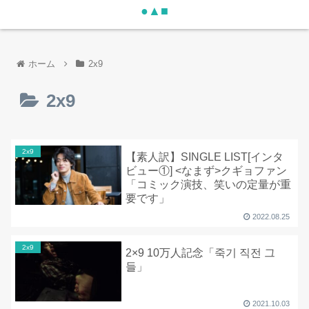
●▲■
ホーム
2x9
2x9
2x9
【素人訳】SINGLE LIST[インタ
ビュー①] <なまず>クギョファン
「コミック演技、笑いの定量が重
要です」
2022.08.25
2x9
2×9 10万人記念「죽기 직전 그
들」
2021.10.03