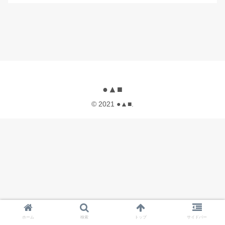
●▲■
© 2021 ●▲■.
ホーム
検索
トップ
サイドバー