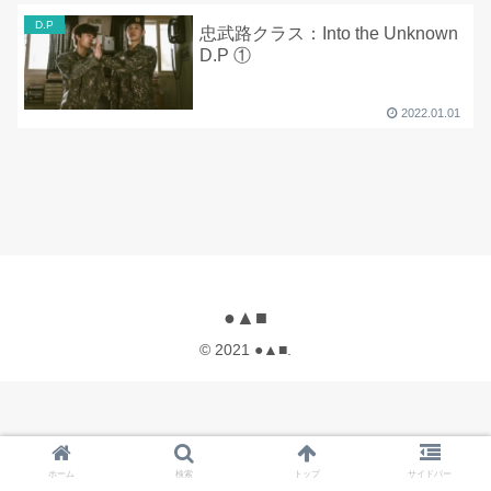
D.P
忠武路クラス：Into the Unknown
D.P ①
2022.01.01
●▲■
© 2021 ●▲■.
ホーム
検索
トップ
サイドバー